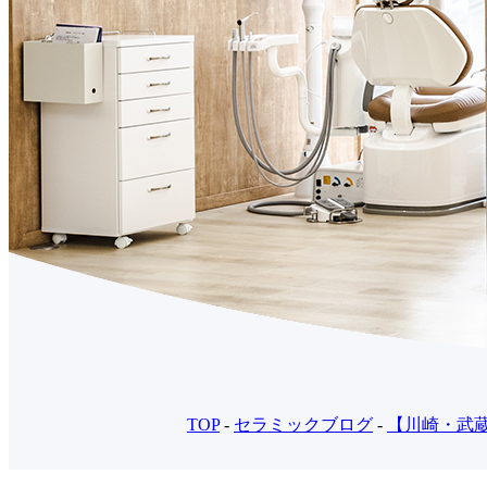
TOP
-
セラミックブログ
-
【川崎・武