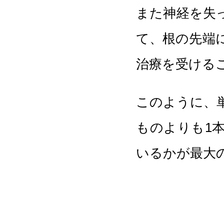
また神経を失
て、根の先端
治療を受ける
このように、
ものよりも1
いるかが最大