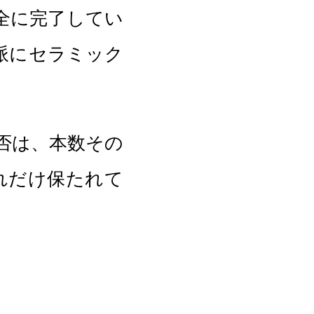
全に完了してい
派にセラミック
否は、本数その
れだけ保たれて