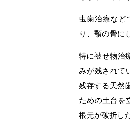
虫歯治療など
り、顎の骨に
特に被せ物治
みが残されて
残存する天然
ための土台を
根元が破折し