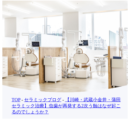
TOP
-
セラミックブログ
-
【川崎・武蔵小金井・蒲田
セラミック治療】虫歯が再発する2次う蝕はなぜ起こ
るのでしょうか？