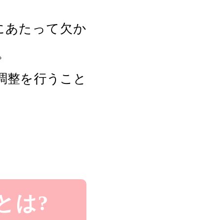
にあたって欠か
。
調整を行うこと
とは?