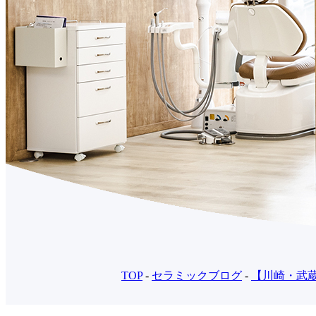
TOP
-
セラミックブログ
-
【川崎・武